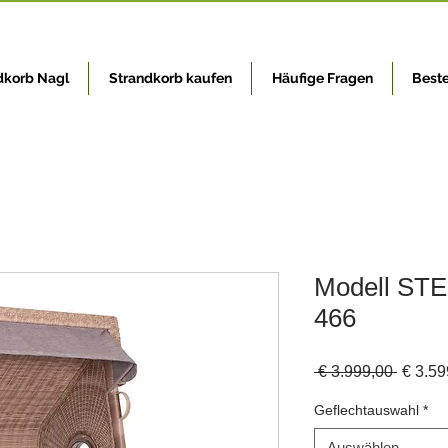
dkorb Nagl
Strandkorb kaufen
Häufige Fragen
Beste
Modell ST
466
Standa
 € 3.999,00 
€ 3.59
Geflechtauswahl
*
Auswählen