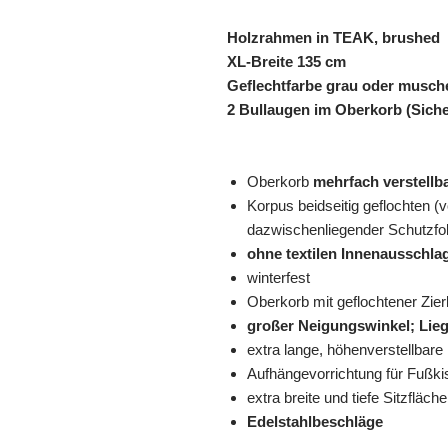
Holzrahmen in TEAK, brushed
XL-Breite 135 cm
Geflechtfarbe
grau oder musch
2 Bullaugen im Oberkorb (Sich
Oberkorb
mehrfach verstellb
Korpus beidseitig geflochten (
dazwischenliegender Schutzfo
ohne textilen Innenausschla
winterfest
Oberkorb mit geflochtener Zierl
großer Neigungswinkel; Lieg
extra lange, höhenverstellbar
Aufhängevorrichtung für Fußk
extra breite und tiefe Sitzfläche
Edelstahlbeschläge