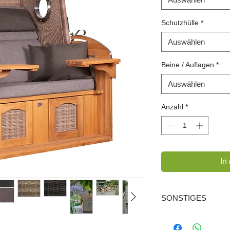
Schutzhülle
*
Auswählen
Beine / Auflagen
*
Auswählen
Anzahl
*
In
SONSTIGES
PE Markengeflech
PE-Gleiter, Dreht