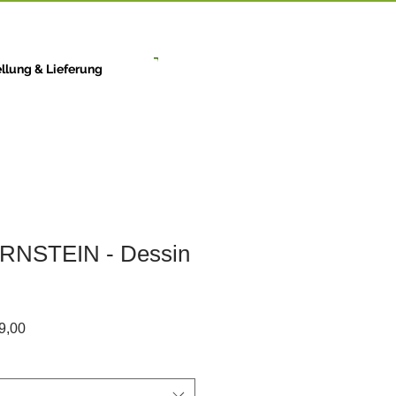
llung & Lieferung
ERNSTEIN - Dessin
rdpreis
Sale-
9,00
Preis