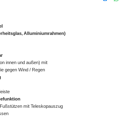
möglich (PE-Gleit
können aufgrund B
beigelegt werden)
Lieferung erfolgt 
el
erheitsglas, Alluminiumrahmen)
Maße montiert:
B XL 135 cm
T 92 cm
ar
H 165 cm
von innen und außen) mit
lie gegen Wind / Regen
g
eiste
efunktion
e Fußstützen mit Teleskopauszug
issen